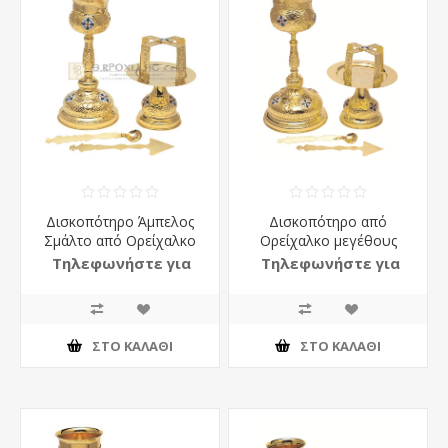
Δισκοπότηρο Άμπελος
Δισκοπότηρο από
Σμάλτο από Ορείχαλκο
Ορείχαλκο μεγέθους
μεγέθους No2
Νο2
Τηλεφωνήστε για
Τηλεφωνήστε για
τιμή
τιμή
ΣΤΟ ΚΑΛΆΘΙ
ΣΤΟ ΚΑΛΆΘΙ