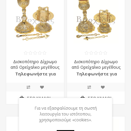
Δισκοπότηρο Δίχρωμο
Δισκοπότηρο Δίχρωμο
από Ορείχαλκο μεγέθους
από Ορείχαλκο μεγέθους
No2
No2
Τηλεφωνήστε για
Τηλεφωνήστε για
τιμή
τιμή
ΣΤΟ ΚΑΛΆΘΙ
ΣΤΟ ΚΑΛΆΘΙ
Για να εξασφαλίσουμε τη σωστή
λειτουργία του ιστότοπου,
χρησιμοποιούμε «cookies».