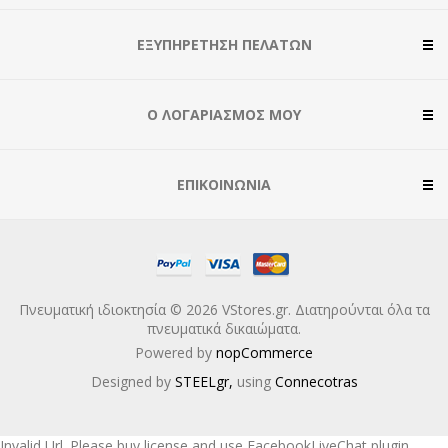
ΕΞΥΠΗΡΈΤΗΣΗ ΠΕΛΑΤΏΝ
Ο ΛΟΓΑΡΙΑΣΜΌΣ ΜΟΥ
ΕΠΙΚΟΙΝΩΝΊΑ
Πνευματική ιδιοκτησία © 2026 VStores.gr. Διατηρούνται όλα τα
πνευματικά δικαιώματα.
Powered by
nopCommerce
Designed by
STEELgr,
using
Connecotras
Invalid Url. Please buy license and use FacebookLiveChat plugin.