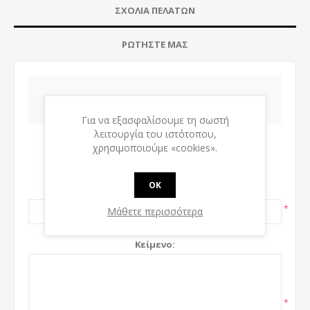
ΣΧΌΛΙΑ ΠΕΛΑΤΏΝ
ΡΩΤΉΣΤΕ ΜΑΣ
ΝΈΟ ΣΧΌΛΙΟ
Για να εξασφαλίσουμε τη σωστή
λειτουργία του ιστότοπου,
Μόνο οι εγγεγραμμένοι χρήστες μπορούν να
χρησιμοποιούμε «cookies».
γράψουν σχόλια
OK
Τίτλος:
*
Μάθετε περισσότερα
Κείμενο:
*