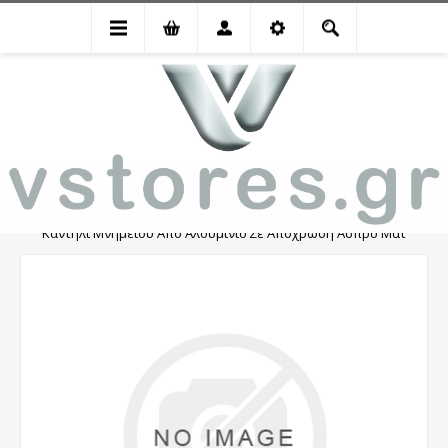
Καντήλι Μνημείου Από Αλουμίνιο Σε Απόχρωση Άσπρο Ματ