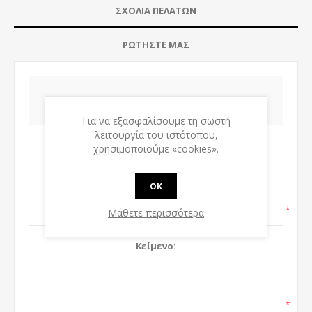
ΣΧΌΛΙΑ ΠΕΛΑΤΏΝ
ΡΩΤΉΣΤΕ ΜΑΣ
ΝΈΟ ΣΧΌΛΙΟ
Για να εξασφαλίσουμε τη σωστή
λειτουργία του ιστότοπου,
Μόνο οι εγγεγραμμένοι χρήστες μπορούν να
χρησιμοποιούμε «cookies».
γράψουν σχόλια
OK
Τίτλος:
*
Μάθετε περισσότερα
Κείμενο:
*