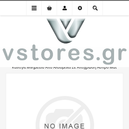
Καντήλι Μνημείου Από Αλουμίνιο Σε Απόχρωση Άσπρο Ματ