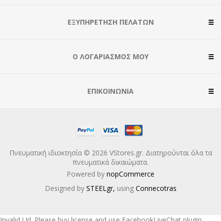
ΕΞΥΠΗΡΈΤΗΣΗ ΠΕΛΑΤΏΝ
Ο ΛΟΓΑΡΙΑΣΜΌΣ ΜΟΥ
ΕΠΙΚΟΙΝΩΝΊΑ
Πνευματική ιδιοκτησία © 2026 VStores.gr. Διατηρούνται όλα τα
πνευματικά δικαιώματα.
Powered by
nopCommerce
Designed by
STEELgr,
using
Connecotras
Invalid Url. Please buy license and use FacebookLiveChat plugin.