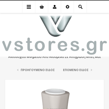
Είδη Μνημείου
Ανθοδοχεία Μνημείων
Ανθοδοχείο Μνημείου Από Αλουμίνιο Σε Απόχρωση Μπεζ Ματ
ΠΡΟΗΓΟΎΜΕΝΟ ΕΊΔΟΣ
ΕΠΌΜΕΝΟ ΕΊΔΟΣ