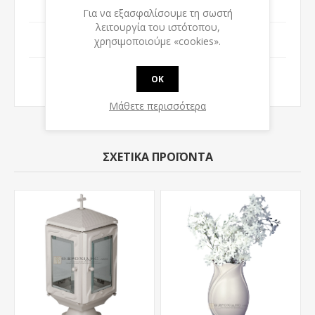
Επιφάνεια-Μορφή
Λεία
Για να εξασφαλίσουμε τη σωστή
λειτουργία του ιστότοπου,
Χαρακτηριστικά
Καθιστό
χρησιμοποιούμε «cookies».
Σχέδιο
Τετράγωνο
OK
Μάθετε περισσότερα
ΣΧΕΤΙΚΆ ΠΡΟΪΌΝΤΑ