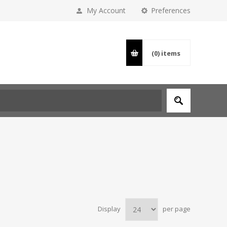
My Account
Preferences
(0)
items
Display
per page