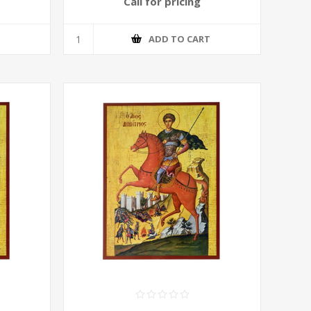
Call for pricing
T
ADD TO CART