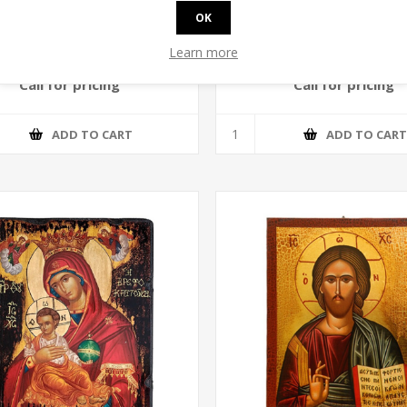
OK
να ξύλινη MDF μεταξοτυπίας
Εικόνα ξύλινη MDF μεταξο
Learn more
7x10cm
7x10cm
Call for pricing
Call for pricing
ADD TO CART
ADD TO CAR