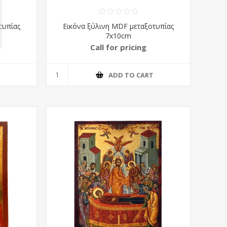
τυπίας
Εικόνα ξύλινη MDF μεταξοτυπίας
7x10cm
Call for pricing
T
ADD TO CART