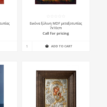
τυπίας
Εικόνα ξύλινη MDF μεταξοτυπίας
7x10cm
Call for pricing
T
ADD TO CART