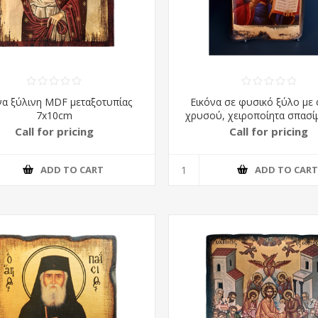
να ξύλινη MDF μεταξοτυπίας
Εικόνα σε φυσικό ξύλο με
7x10cm
χρυσού, χειροποίητα σπασίμ
κέρινη παλαίωση
Call for pricing
Call for pricing
ADD TO CART
ADD TO CAR